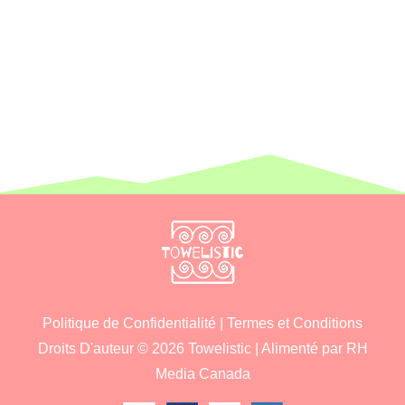
Politique de Confidentialité
|
Termes et Conditions
Droits D'auteur © 2026
Towelistic
| Alimenté par
RH
Media Canada